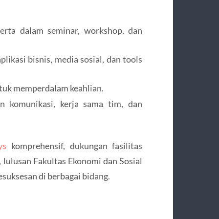
erta dalam seminar, workshop, dan
plikasi bisnis, media sosial, dan tools
ntuk memperdalam keahlian.
komunikasi, kerja sama tim, dan
ys
komprehensif, dukungan fasilitas
lulusan Fakultas Ekonomi dan Sosial
suksesan di berbagai bidang.