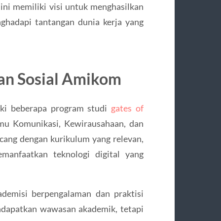
s ini memiliki visi untuk menghasilkan
nghadapi tantangan dunia kerja yang
dan Sosial Amikom
iki beberapa program studi
gates of
lmu Komunikasi, Kewirausahaan, dan
cang dengan kurikulum yang relevan,
manfaatkan teknologi digital yang
ademisi berpengalaman dan praktisi
ndapatkan wawasan akademik, tetapi