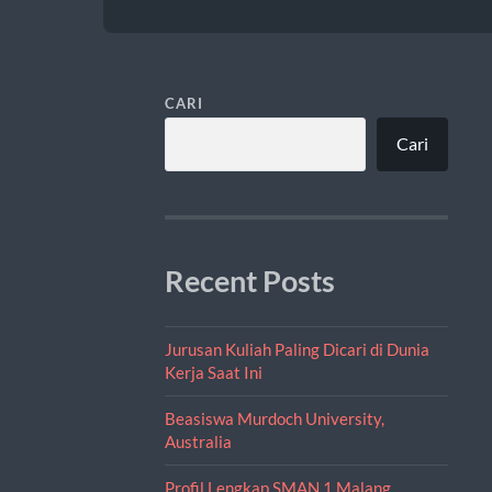
CARI
Cari
Recent Posts
Jurusan Kuliah Paling Dicari di Dunia
Kerja Saat Ini
Beasiswa Murdoch University,
Australia
Profil Lengkap SMAN 1 Malang