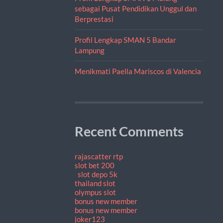
sebagai Pusat Pendidikan Unggul dan
Berprestasi
Profil Lengkap SMAN 5 Bandar
Lampung
Menikmati Paella Mariscos di Valencia
Recent Comments
rajascatter rtp
slot bet 200
slot depo 5k
thailand slot
olympus slot
bonus new member
bonus new member
joker123