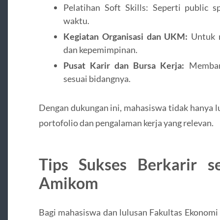
Pelatihan Soft Skills: Seperti public 
waktu.
Kegiatan Organisasi dan UKM:
Untuk 
dan kepemimpinan.
Pusat Karir dan Bursa Kerja:
Membant
sesuai bidangnya.
Dengan dukungan ini, mahasiswa tidak hanya lu
portofolio dan pengalaman kerja yang relevan.
Tips Sukses Berkarir s
Amikom
Bagi mahasiswa dan lulusan Fakultas Ekonomi 