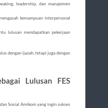
speaking, leadership, dan manajemen
mengasah kemampuan interpersonal
u lulusan mendapatkan pekerjaan
lus dengan ijazah, tetapi juga dengan
ebagai Lulusan FES
dan Sosial Amikom yang ingin sukses