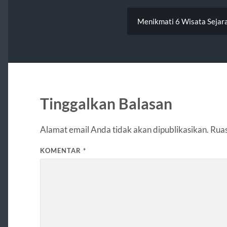
Menikmati 6 Wisata Sejar
Tinggalkan Balasan
Alamat email Anda tidak akan dipublikasikan.
Ruas
KOMENTAR
*