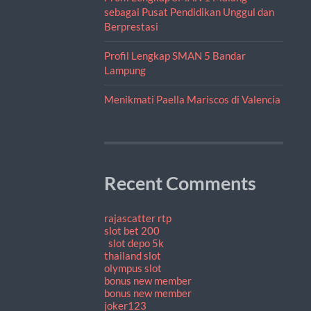
sebagai Pusat Pendidikan Unggul dan
Berprestasi
Profil Lengkap SMAN 5 Bandar
Lampung
Menikmati Paella Mariscos di Valencia
Recent Comments
rajascatter rtp
slot bet 200
slot depo 5k
thailand slot
olympus slot
bonus new member
bonus new member
joker123