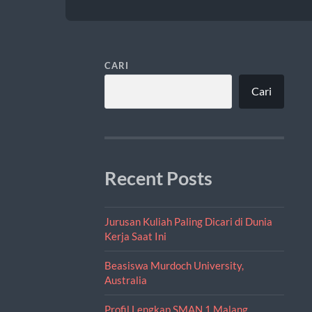
CARI
Cari
Recent Posts
Jurusan Kuliah Paling Dicari di Dunia
Kerja Saat Ini
Beasiswa Murdoch University,
Australia
Profil Lengkap SMAN 1 Malang