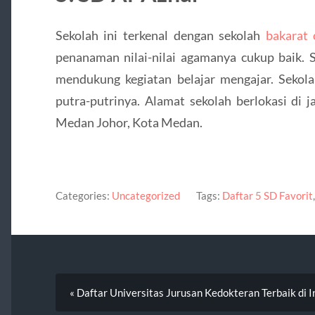
Sekolah ini terkenal dengan sekolah
bakarat 
penanaman nilai-nilai agamanya cukup baik. S
mendukung kegiatan belajar mengajar. Sekolah
putra-putrinya. Alamat sekolah berlokasi di 
Medan Johor, Kota Medan.
Categories:
Uncategorized
Tags:
Daftar 5 SD Favorit
« Daftar Universitas Jurusan Kedokteran Terbaik di 