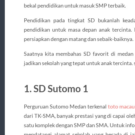
bekal pendidikan untuk masuk SMP terbaik.
Pendidikan pada tingkat SD bukanlah kea
pendidikan untuk masa depan anak tercinta. 
persiapkan dengan matang dan sebaik-baiknya.
Saatnya kita membahas SD favorit di medan y
jadikan sekolah yang tepat untuk anak tercinta. 
1. SD Sutomo 1
Perguruan Sutomo Medan terkenal
toto macau
dari TK-SMA, banyak prestasi yang di capai ole
satu komplek dengan SMP dan SMA. Untuk inform
mendatangi alamat sekolah yang berada di ja