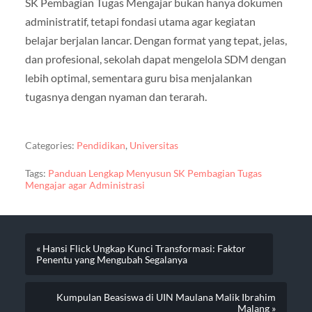
SK Pembagian Tugas Mengajar bukan hanya dokumen
administratif, tetapi fondasi utama agar kegiatan
belajar berjalan lancar. Dengan format yang tepat, jelas,
dan profesional, sekolah dapat mengelola SDM dengan
lebih optimal, sementara guru bisa menjalankan
tugasnya dengan nyaman dan terarah.
Categories:
Pendidikan
,
Universitas
Tags:
Panduan Lengkap Menyusun SK Pembagian Tugas
Mengajar agar Administrasi
« Hansi Flick Ungkap Kunci Transformasi: Faktor
Penentu yang Mengubah Segalanya
Kumpulan Beasiswa di UIN Maulana Malik Ibrahim
Malang »