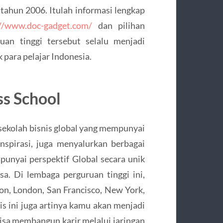
 tahun 2006. Itulah informasi lengkap
://www.doc-gadget.com/
dan pilihan
ruan tinggi tersebut selalu menjadi
para pelajar Indonesia.
ss School
sekolah bisnis global yang mempunyai
nspirasi, juga menyalurkan berbagai
punyai perspektif Global secara unik
asa. Di lembaga perguruan tinggi ini,
on, London, San Francisco, New York,
is ini juga artinya kamu akan menjadi
bisa membangun karir melalui jaringan