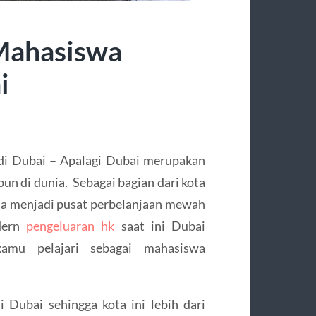
 Mahasiswa
i
 di Dubai – Apalagi Dubai merupakan
un di dunia. Sebagai bagian dari kota
na menjadi pusat perbelanjaan mewah
dern
pengeluaran hk
saat ini Dubai
kamu pelajari sebagai mahasiswa
i Dubai sehingga kota ini lebih dari