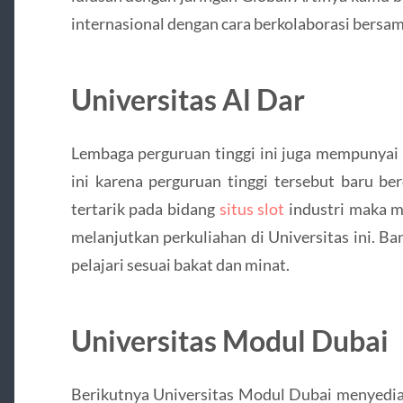
internasional dengan cara berkolaborasi bersama
Universitas Al Dar
Lembaga perguruan tinggi ini juga mempunyai 
ini karena perguruan tinggi tersebut baru be
tertarik pada bidang
situs slot
industri maka m
melanjutkan perkuliahan di Universitas ini. B
pelajari sesuai bakat dan minat.
Universitas Modul Dubai
Berikutnya Universitas Modul Dubai menyedia