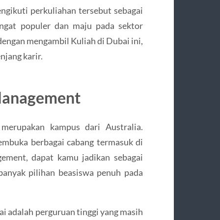
ngikuti perkuliahan tersebut sebagai
angat populer dan maju pada sektor
dengan mengambil Kuliah di Dubai ini,
jang karir.
 Management
 merupakan kampus dari Australia.
mbuka berbagai cabang termasuk di
gement, dapat kamu jadikan sebagai
 banyak pilihan beasiswa penuh pada
bai adalah perguruan tinggi yang masih