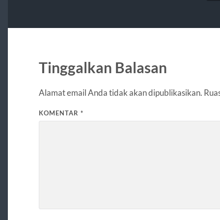
Tinggalkan Balasan
Alamat email Anda tidak akan dipublikasikan.
Ruas
KOMENTAR
*