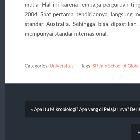
muda. Hal ini karena lembaga perguruan ting
2004. Saat pertama pendiriannya, langsung m
standar Australia. Sehingga bisa dipastikan
mempunyai standar internasional.
Categories:
Universitas
Tags:
SP Jain School of Glo
« Apa Itu Mikrobiologi? Apa yang di Pelajarinya? Beri
P