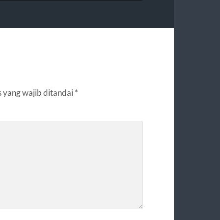
 yang wajib ditandai
*